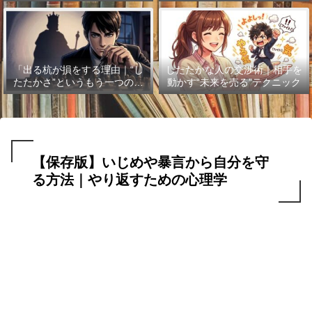
「出る杭が損をする理由｜“し
したたかな人の交渉術｜相手を
たたかさ”というもう一つの武
動かす“未来を売る”テクニック
器」
【保存版】いじめや暴言から自分を守
る方法｜やり返すための心理学