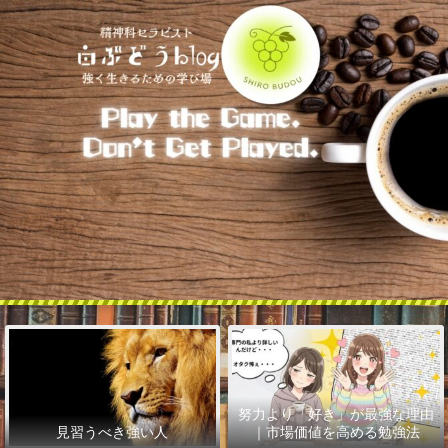
努力より「好き」が最強な理由
見習うべき強い人
｜市場価値を高める勉強法