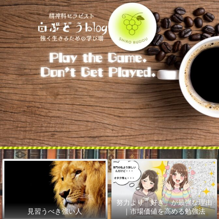
努力より「好き」が最強な理由
見習うべき強い人
｜市場価値を高める勉強法