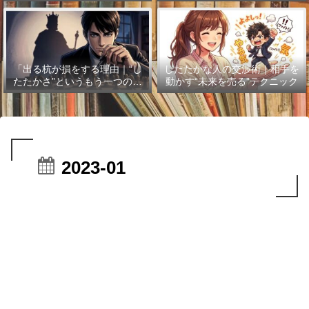
「出る杭が損をする理由｜“し
したたかな人の交渉術｜相手を
たたかさ”というもう一つの武
動かす“未来を売る”テクニック
器」
2023-01