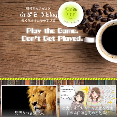
努力より「好き」が最強な理由
見習うべき強い人
｜市場価値を高める勉強法