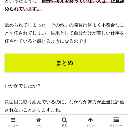
といったように、
自分の考えを持っていない人は、正直舐
められています。
舐められてしまった「その他」の職員は体よく不都合なこ
とを任されてしまい、結果として自分だけが苦しい仕事を
任されていると感じるようになるのです。
まとめ
いかがでしたか？
真面目に取り組んでいるのに、なかなか努力が正当に評価
されないことありますよね。
一方で、自分より明らかに仕事をしていない人が高い評価
メニュー
ホーム
検索
トップ
サイドバー