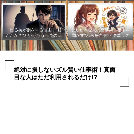
「出る杭が損をする理由｜“し
したたかな人の交渉術｜相手を
たたかさ”というもう一つの武
動かす“未来を売る”テクニック
器」
絶対に損しないズル賢い仕事術！真面
目な人はただ利用されるだけ!?