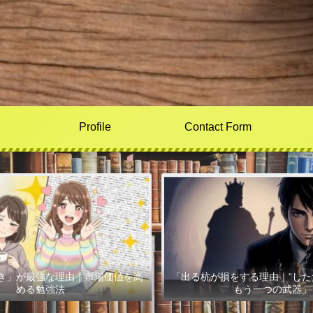
Profile
Contact Form
き」が最強な理由｜市場価値を高
「出る杭が損をする理由｜“した
める勉強法
もう一つの武器」