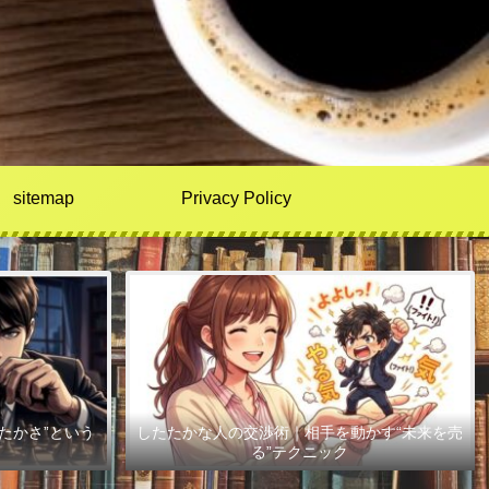
sitemap
Privacy Policy
たかさ”という
したたかな人の交渉術｜相手を動かす“未来を売
る”テクニック