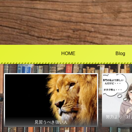
HOME
Blog
努力より「好
見習うべき強い人