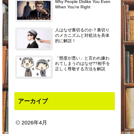
Why People Dislike You Even
When You're Right
人はなぜ裏切るのか？裏切り
のメカニズムと対処法を具体
的に解説！
「態度が悪い」と言われ嫌わ
れてしまうのはなぜ??相手を
正しく尊敬する方法を解説
アーカイブ
2026年4月